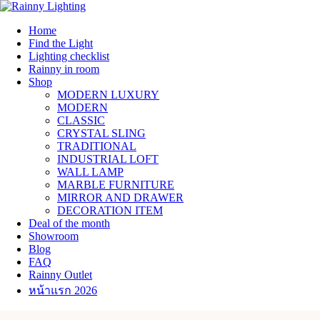
Skip
to
Home
content
Find the Light
Lighting checklist
Rainny in room
Shop
MODERN LUXURY
MODERN
CLASSIC
CRYSTAL SLING
TRADITIONAL
INDUSTRIAL LOFT
WALL LAMP
MARBLE FURNITURE
MIRROR AND DRAWER
DECORATION ITEM
Deal of the month
Showroom
Blog
FAQ
Rainny Outlet
หน้าแรก 2026