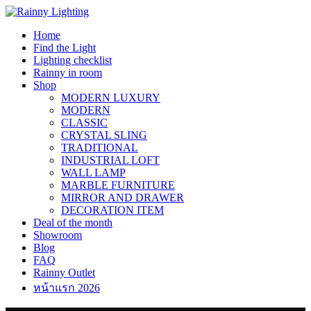
Skip
to
Home
content
Find the Light
Lighting checklist
Rainny in room
Shop
MODERN LUXURY
MODERN
CLASSIC
CRYSTAL SLING
TRADITIONAL
INDUSTRIAL LOFT
WALL LAMP
MARBLE FURNITURE
MIRROR AND DRAWER
DECORATION ITEM
Deal of the month
Showroom
Blog
FAQ
Rainny Outlet
หน้าแรก 2026