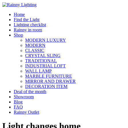
Skip
to
Home
content
Find the Light
Lighting checklist
Rainny in room
Shop
MODERN LUXURY
MODERN
CLASSIC
CRYSTAL SLING
TRADITIONAL
INDUSTRIAL LOFT
WALL LAMP
MARBLE FURNITURE
MIRROR AND DRAWER
DECORATION ITEM
Deal of the month
Showroom
Blog
FAQ
Rainny Outlet
Light changes home