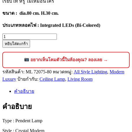
เรียบ เท่ หรู ไม่เหมือนใคร
ขนาด : dia.80 cm. H.30 cm.
ประเภทหลอดไฟ : Integrated LEDs (Bi-Colored)
จำนวน
หยิบใส่ตะกร้า
โคม
ไฟ
คริสตัล
อยากเห็นโคมตัวนี้ในห้องคุณ? ลองเลย →
ติด
รหัสสินค้า:
ML 72075-80
หมวดหมู่:
All Style Lighting
,
Modern
เพดาน
Luxury
ป้ายกำกับ:
Ceiling Lamp
,
Living Room
สไตล์
โม
คำอธิบาย
เดิร์น
ลัก
คำอธิบาย
ชัว
รี่
Type : Pendent Lamp
ดีไซน์
Style : Crystal Modern