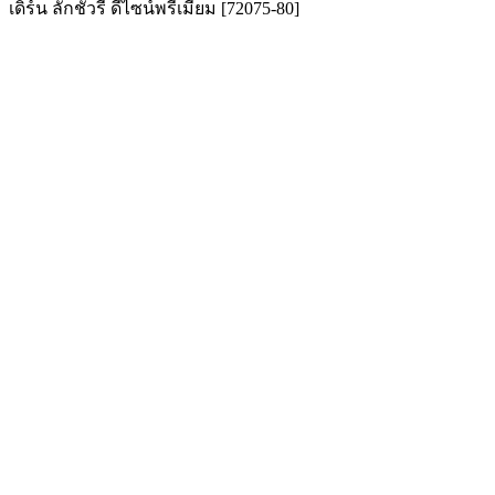
เดิร์น ลักชัวรี่ ดีไซน์พรีเมียม [72075-80]