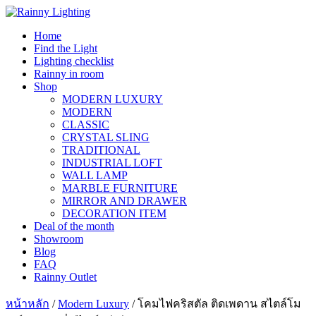
Skip
to
Home
content
Find the Light
Lighting checklist
Rainny in room
Shop
MODERN LUXURY
MODERN
CLASSIC
CRYSTAL SLING
TRADITIONAL
INDUSTRIAL LOFT
WALL LAMP
MARBLE FURNITURE
MIRROR AND DRAWER
DECORATION ITEM
Deal of the month
Showroom
Blog
FAQ
Rainny Outlet
หน้าหลัก
/
Modern Luxury
/ โคมไฟคริสตัล ติดเพดาน สไตล์โม