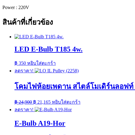
Power : 220V
สินค้าที่เกี่ยวข้อง
LED E-Bulb T185 4w.
฿
350
หยิบใส่ตะกร้า
ลดราคา!
โคมไฟห้อยเพดาน สไตล์โมเดิร์นลอฟท์ 
Original
Current
฿
24,900
฿
21,165
หยิบใส่ตะกร้า
price
price
ลดราคา!
was:
is:
฿ 24,900.
฿ 21,165.
E-Bulb A19-Hor