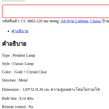
ไฟ
คริสตัล
แช
รหัสสินค้า:
CC 8865-120
หมวดหมู่:
All Style Lighting
,
Classic
ป้า
นเดอ
เลีย
คำอธิบาย
ร์
ทรง
คำอธิบาย
ยาว
สำหรับ
Type : Pendent Lamp
โต๊ะ
Style : Classic Lamp
อาหาร
สไตล์
Color : Gold + Crystal Clear
คลาส
Structure : Metal
สิก
[8865-
Dimension : 120*32 H.26 cm. ความสูงเฉพาะโคมไม่รวมโซ่
120]
Bulb Slot : E14 40w.
ชิ้น
Remote control : No