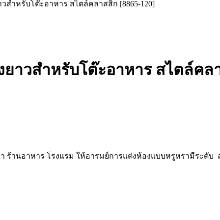
าวสำหรับโต๊ะอาหาร สไตล์คลาสสิก [8865-120]
งยาวสำหรับโต๊ะอาหาร สไตล์คลาส
ค้า ร้านอาหาร โรงแรม ให้อารมย์การแต่งห้องแบบหรูหรามีระดับ สา