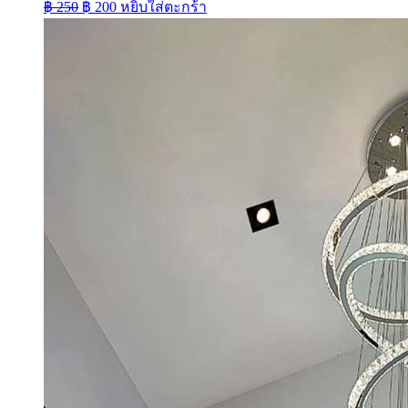
Original
Current
฿
250
฿
200
หยิบใส่ตะกร้า
price
price
was:
is:
฿ 250.
฿ 200.