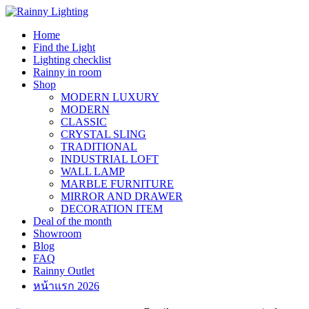
Skip
to
Home
content
Find the Light
Lighting checklist
Rainny in room
Shop
MODERN LUXURY
MODERN
CLASSIC
CRYSTAL SLING
TRADITIONAL
INDUSTRIAL LOFT
WALL LAMP
MARBLE FURNITURE
MIRROR AND DRAWER
DECORATION ITEM
Deal of the month
Showroom
Blog
FAQ
Rainny Outlet
หน้าแรก 2026