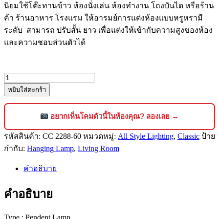
นิยมใช้โต๊ะทานข้าว ห้องนั่งเล่น ห้องทำงาน โถงบันได หรือร้าน
ค้า ร้านอาหาร โรงแรม ให้อารมย์การแต่งห้องแบบหรูหรามี
ระดับ สามารถ ปรับสั้น ยาว เพื่อแต่งให้เข้ากับความสูงของห้อง
และความชอบส่วนตัวได้
จำนวน
หยิบใส่ตะกร้า
โคม
ไฟ
คริสตัล
อยากเห็นโคมตัวนี้ในห้องคุณ? ลองเลย →
แช
รหัสสินค้า:
CC 2288-60
หมวดหมู่:
All Style Lighting
,
Classic
ป้าย
นเดอ
กำกับ:
Hanging Lamp
,
Living Room
เลีย
ร์
คำอธิบาย
ดีไซน์
หรูหรา
คำอธิบาย
สไตล์
คลาส
Type : Pendent Lamp