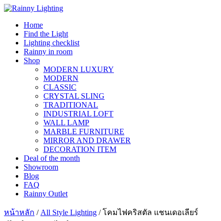
Skip
to
Home
content
Find the Light
Lighting checklist
Rainny in room
Shop
MODERN LUXURY
MODERN
CLASSIC
CRYSTAL SLING
TRADITIONAL
INDUSTRIAL LOFT
WALL LAMP
MARBLE FURNITURE
MIRROR AND DRAWER
DECORATION ITEM
Deal of the month
Showroom
Blog
FAQ
Rainny Outlet
หน้าหลัก
/
All Style Lighting
/ โคมไฟคริสตัล แชนเดอเลียร์