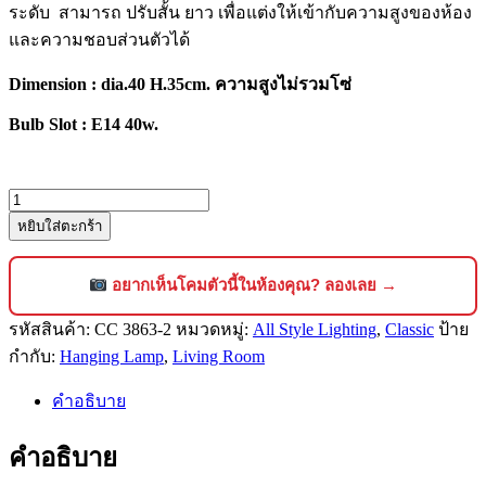
ระดับ สามารถ ปรับสั้น ยาว เพื่อแต่งให้เข้ากับความสูงของห้อง
และความชอบส่วนตัวได้
Dimension : dia.40 H.35cm. ความสูงไม่รวมโซ่
Bulb Slot : E14 40w.
จำนวน
หยิบใส่ตะกร้า
โคม
ไฟ
คริสตัล
อยากเห็นโคมตัวนี้ในห้องคุณ? ลองเลย →
แช
รหัสสินค้า:
CC 3863-2
หมวดหมู่:
All Style Lighting
,
Classic
ป้าย
นเดอ
กำกับ:
Hanging Lamp
,
Living Room
เลีย
ร์
คำอธิบาย
ดีไซน์
หรูหรา
คำอธิบาย
สไตล์