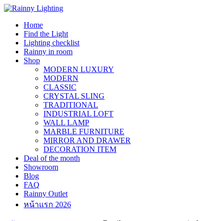
Skip
to
Home
content
Find the Light
Lighting checklist
Rainny in room
Shop
MODERN LUXURY
MODERN
CLASSIC
CRYSTAL SLING
TRADITIONAL
INDUSTRIAL LOFT
WALL LAMP
MARBLE FURNITURE
MIRROR AND DRAWER
DECORATION ITEM
Deal of the month
Showroom
Blog
FAQ
Rainny Outlet
หน้าแรก 2026