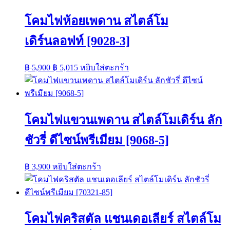
฿ 250.
฿ 200.
โคมไฟห้อยเพดาน สไตล์โม
เดิร์นลอฟท์ [9028-3]
Original
Current
฿
5,900
฿
5,015
หยิบใส่ตะกร้า
price
price
was:
is:
฿ 5,900.
฿ 5,015.
โคมไฟแขวนเพดาน สไตล์โมเดิร์น ลัก
ชัวรี่ ดีไซน์พรีเมียม [9068-5]
฿
3,900
หยิบใส่ตะกร้า
โคมไฟคริสตัล แชนเดอเลียร์ สไตล์โม