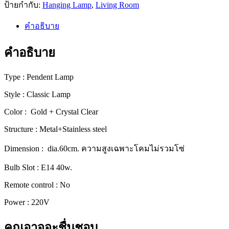
ป้ายกำกับ:
Hanging Lamp
,
Living Room
เลีย
ร์
คำอธิบาย
ดีไซน์
หรูหรา
คำอธิบาย
สไตล์
คลาส
Type : Pendent Lamp
สิก
Style : Classic Lamp
[93991-
60]
Color : Gold + Crystal Clear
ชิ้น
Structure : Metal+Stainless steel
Dimension : dia.60cm. ความสูงเฉพาะโคมไม่รวมโซ่
Bulb Slot : E14 40w.
Remote control : No
Power : 220V
คุณอาจจะชื่นชอบ…