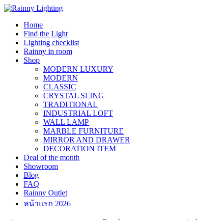
Skip
to
Home
content
Find the Light
Lighting checklist
Rainny in room
Shop
MODERN LUXURY
MODERN
CLASSIC
CRYSTAL SLING
TRADITIONAL
INDUSTRIAL LOFT
WALL LAMP
MARBLE FURNITURE
MIRROR AND DRAWER
DECORATION ITEM
Deal of the month
Showroom
Blog
FAQ
Rainny Outlet
หน้าแรก 2026