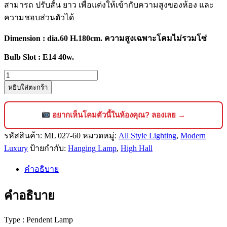
สามารถ ปรับสั้น ยาว เพื่อแต่งให้เข้ากับความสูงของห้อง และ
ความชอบส่วนตัวได้
Dimension : dia.60 H.180cm. ความสูงเฉพาะโคมไม่รวมโซ่
Bulb Slot : E14 40w.
จำนวน
หยิบใส่ตะกร้า
โคม
ไฟ
คริสตัล
อยากเห็นโคมตัวนี้ในห้องคุณ? ลองเลย →
แช
รหัสสินค้า:
ML 027-60
หมวดหมู่:
All Style Lighting
,
Modern
นเดอ
Luxury
ป้ายกำกับ:
Hanging Lamp
,
High Hall
เลีย
ร์
คำอธิบาย
สำหรับ
โถง
คำอธิบาย
สูง
สไตล์
Type : Pendent Lamp