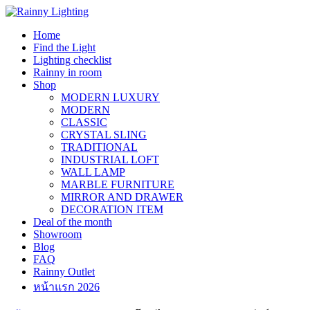
Skip
to
Home
content
Find the Light
Lighting checklist
Rainny in room
Shop
MODERN LUXURY
MODERN
CLASSIC
CRYSTAL SLING
TRADITIONAL
INDUSTRIAL LOFT
WALL LAMP
MARBLE FURNITURE
MIRROR AND DRAWER
DECORATION ITEM
Deal of the month
Showroom
Blog
FAQ
Rainny Outlet
หน้าแรก 2026