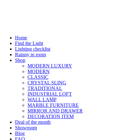
Home
Find the Light
Lighting checklist
Rainny in room
Shop
MODERN LUXURY
MODERN
CLASSIC
CRYSTAL SLING
TRADITIONAL
INDUSTRIAL LOFT
WALL LAMP
MARBLE FURNITURE
MIRROR AND DRAWER
DECORATION ITEM
Deal of the month
Showroom
Blog
FAQ