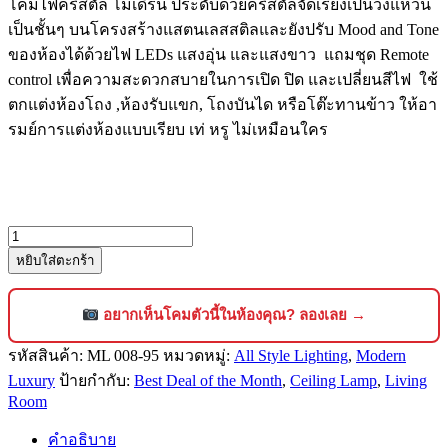
โคมไฟคริสตัล โมเดิร์น ประดับด้วยคริสตัลจัดเรียงเป็นวงแหวน
เป็นชั้นๆ บนโครงสร้างแสตนเลสสติลและยังปรับ Mood and Tone
ของห้องได้ด้วยไฟ LEDs แสงอุ่น และแสงขาว แถมชุด Remote
control เพื่อความสะดวกสบายในการเปิด ปิด และเปลี่ยนสีไฟ ใช้
ตกแต่งห้องโถง ,ห้องรับแขก, โถงบันได หรือโต๊ะทานข้าว ให้อา
รมย์การแต่งห้องแบบเรียบ เท่ หรู ไม่เหมือนใคร
จำนวน
หยิบใส่ตะกร้า
โคม
ไฟ
คริสตัล
อยากเห็นโคมตัวนี้ในห้องคุณ? ลองเลย →
ติด
รหัสสินค้า:
ML 008-95
หมวดหมู่:
All Style Lighting
,
Modern
เพดาน
Luxury
ป้ายกำกับ:
Best Deal of the Month
,
Ceiling Lamp
,
Living
สไตล์
Room
โม
เดิร์น
คำอธิบาย