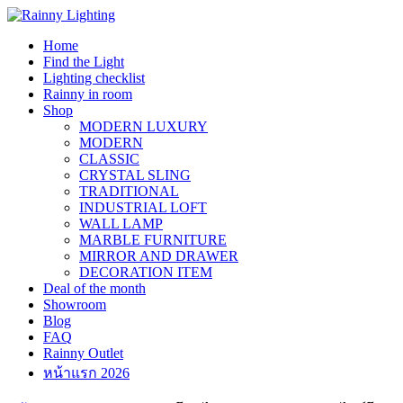
Skip
to
Home
content
Find the Light
Lighting checklist
Rainny in room
Shop
MODERN LUXURY
MODERN
CLASSIC
CRYSTAL SLING
TRADITIONAL
INDUSTRIAL LOFT
WALL LAMP
MARBLE FURNITURE
MIRROR AND DRAWER
DECORATION ITEM
Deal of the month
Showroom
Blog
FAQ
Rainny Outlet
หน้าแรก 2026