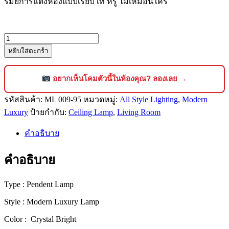
รมย์การแต่งห้องแบบเรียบ เท่ หรู ไม่เหมือนใคร
จำนวน
หยิบใส่ตะกร้า
โคม
ไฟ
คริสตัล
อยากเห็นโคมตัวนี้ในห้องคุณ? ลองเลย →
ติด
รหัสสินค้า:
ML 009-95
หมวดหมู่:
All Style Lighting
,
Modern
เพดาน
Luxury
ป้ายกำกับ:
Ceiling Lamp
,
Living Room
สไตล์
โม
คำอธิบาย
เดิร์น
ลัก
คำอธิบาย
ชัว
รี่
Type : Pendent Lamp
ดีไซน์
Style : Modern Luxury Lamp
พรีเมียม
[009-
Color : Crystal Bright
95]