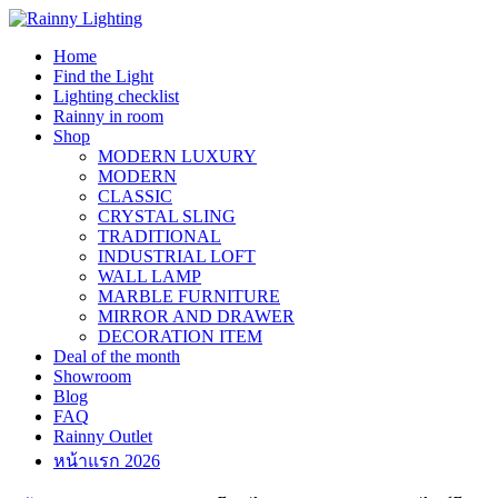
Skip
to
Home
content
Find the Light
Lighting checklist
Rainny in room
Shop
MODERN LUXURY
MODERN
CLASSIC
CRYSTAL SLING
TRADITIONAL
INDUSTRIAL LOFT
WALL LAMP
MARBLE FURNITURE
MIRROR AND DRAWER
DECORATION ITEM
Deal of the month
Showroom
Blog
FAQ
Rainny Outlet
หน้าแรก 2026