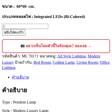
ขนาด : 60*60 cm.
ประเภทหลอดไฟ : Integrated LEDs (Bi-Colored)
จำนวน
หยิบใส่ตะกร้า
โคม
ไฟ
คริสตัล
อยากเห็นโคมตัวนี้ในห้องคุณ? ลองเลย →
ติด
รหัสสินค้า:
ML 70171
หมวดหมู่:
All Style Lighting
,
Modern
เพดาน
Luxury
ป้ายกำกับ:
Bed Room
,
Ceiling Lamp
,
Living Room
,
Office
สไตล์
Lighting
โม
เดิร์น
คำอธิบาย
ลัก
คำอธิบาย
ชัว
รี่
ดีไซน์
Type : Pendent Lamp
พรีเมียม
Style : Modern Luxury Lamp