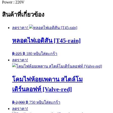
Power : 220V
สินค้าที่เกี่ยวข้อง
ลดราคา!
หลอดไฟเอดิสัน [T45-rain]
Original
Current
฿
225
฿
180
หยิบใส่ตะกร้า
price
price
ลดราคา!
was:
is:
฿ 225.
฿ 180.
โคมไฟห้อยเพดาน สไตล์โม
เดิร์นลอฟท์ [Valve-red]
Original
Current
฿
2,900
฿
750
หยิบใส่ตะกร้า
price
price
ลดราคา!
was:
is: