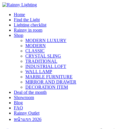
Skip
to
Home
content
Find the Light
Lighting checklist
Rainny in room
Shop
MODERN LUXURY
MODERN
CLASSIC
CRYSTAL SLING
TRADITIONAL
INDUSTRIAL LOFT
WALL LAMP
MARBLE FURNITURE
MIRROR AND DRAWER
DECORATION ITEM
Deal of the month
Showroom
Blog
FAQ
Rainny Outlet
หน้าแรก 2026