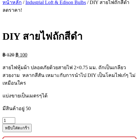
หน้าหลัก
/
Industrial Loft & Edison Bulbs
/ DIY สายไฟถักสีดำ
ลดราคา!
DIY สายไฟถักสีดำ
Original
Current
฿
120
฿
100
price
price
was:
is:
สายไฟหุ้มผ้า ปลอดภัยด้วยสายไฟ 2×0.75 มม. ถักเป็นเกลียว
฿ 120.
฿ 100.
สวยงาม หลากสีสัน เหมาะกับการนำไป DIY เป็นโคมไฟเก๋ๆ ไม่
เหมือนใคร
แบ่งขายเป็นเมตรๆได้
มีสินค้าอยู่ 50
จำนวน
DIY
หยิบใส่ตะกร้า
สาย