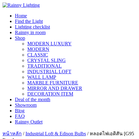
Skip
to
Home
content
Find the Light
Lighting checklist
Rainny in room
Shop
MODERN LUXURY
MODERN
CLASSIC
CRYSTAL SLING
TRADITIONAL
INDUSTRIAL LOFT
WALL LAMP
MARBLE FURNITURE
MIRROR AND DRAWER
DECORATION ITEM
Deal of the month
Showroom
Blog
FAQ
Rainny Outlet
หน้าหลัก
/
Industrial Loft & Edison Bulbs
/ หลอดไฟเอดิสัน [G95