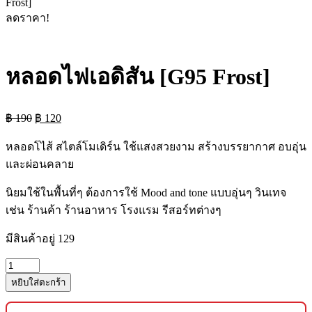
Frost]
ลดราคา!
หลอดไฟเอดิสัน [G95 Frost]
Original
Current
฿
190
฿
120
price
price
was:
is:
หลอดโไส้ สไตล์โมเดิร์น ใช้แสงสวยงาม สร้างบรรยากาศ อบอุ่น
฿ 190.
฿ 120.
และผ่อนคลาย
นิยมใช้ในพื้นที่ๆ ต้องการใช้ Mood and tone แบบอุ่นๆ วินเทจ
เช่น ร้านค้า ร้านอาหาร โรงแรม รีสอร์ทต่างๆ
มีสินค้าอยู่ 129
จำนวน
หยิบใส่ตะกร้า
หลอด
ไฟ