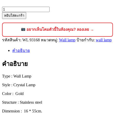
จำนวน
หยิบใส่ตะกร้า
โคม
ไฟ
คริสตัล
อยากเห็นโคมตัวนี้ในห้องคุณ? ลองเลย →
ติด
รหัสสินค้า:
WL 93168
หมวดหมู่:
Wall lamp
ป้ายกำกับ:
wall lamp
ผนัง
ดี
คำอธิบาย
ไซน์
ลัก
คำอธิบาย
ชัว
รี่
Type : Wall Lamp
สไตล์
Style : Crystal Lamp
โม
เดิร์น
Color : Gold
[93168]
Structure : Stainless steel
ชิ้น
Dimension : 16 * 55cm.