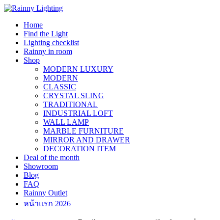
Skip
to
Home
content
Find the Light
Lighting checklist
Rainny in room
Shop
MODERN LUXURY
MODERN
CLASSIC
CRYSTAL SLING
TRADITIONAL
INDUSTRIAL LOFT
WALL LAMP
MARBLE FURNITURE
MIRROR AND DRAWER
DECORATION ITEM
Deal of the month
Showroom
Blog
FAQ
Rainny Outlet
หน้าแรก 2026