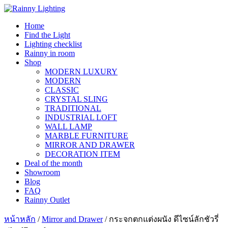
Skip
to
Home
content
Find the Light
Lighting checklist
Rainny in room
Shop
MODERN LUXURY
MODERN
CLASSIC
CRYSTAL SLING
TRADITIONAL
INDUSTRIAL LOFT
WALL LAMP
MARBLE FURNITURE
MIRROR AND DRAWER
DECORATION ITEM
Deal of the month
Showroom
Blog
FAQ
Rainny Outlet
หน้าหลัก
/
Mirror and Drawer
/ กระจกตกแต่งผนัง ดีไซน์ลักชัวรี่