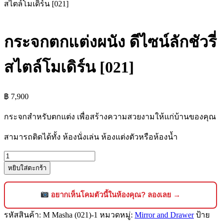
สไตล์โมเดิร์น [021]
กระจกตกแต่งผนัง ดีไซน์ลักชัวรี่
สไตล์โมเดิร์น [021]
฿
7,900
กระจกสำหรับตกแต่ง เพื่อสร้างความสวยงามให้แก่บ้านของคุณ
สามารถติดได้ทั้ง ห้องนั่งเล่น ห้องแต่งตัวหรือห้องน้ำ
จำนวน
หยิบใส่ตะกร้า
กระจก
ตกแต่ง
ผนัง
อยากเห็นโคมตัวนี้ในห้องคุณ? ลองเลย →
ดี
รหัสสินค้า:
M Masha (021)-1
หมวดหมู่:
Mirror and Drawer
ป้าย
ไซน์