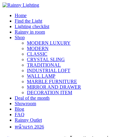
Skip
to
Home
content
Find the Light
Lighting checklist
Rainny in room
Shop
MODERN LUXURY
MODERN
CLASSIC
CRYSTAL SLING
TRADITIONAL
INDUSTRIAL LOFT
WALL LAMP
MARBLE FURNITURE
MIRROR AND DRAWER
DECORATION ITEM
Deal of the month
Showroom
Blog
FAQ
Rainny Outlet
หน้าแรก 2026