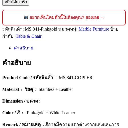
หยิบใส่ตะกร้า
เก้าอี้
หนัง
ดี
อยากเห็นโคมตัวนี้ในห้องคุณ? ลองเลย →
ไซน์
รหัสสินค้า:
MS 841-Pinkgold
หมวดหมู่:
Marble Furniture
ป้าย
ลัก
กำกับ:
Table & Chair
ชัว
รี่
คำอธิบาย
ขา
ส
คำอธิบาย
แตน
เลส
Product Code / รหัสสินค้า
: MS 841-COPPER
สไตล์
โม
Material / วัสดุ
: Stainless + Leather
เดิร์น
Dimension / ขนาด
:
[841-
Pinkgold]
Color / สี :
Pink-gold + White Leather
ชิ้น
Remark / หมายเหตุ
: สีอาจมีความแตกต่างจากแสงและการ