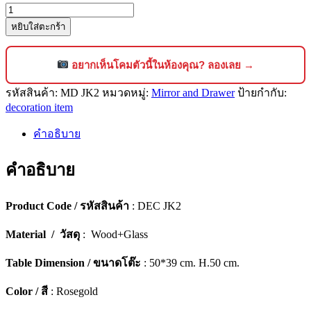
จำนวน
หยิบใส่ตะกร้า
ตู้
ลิ้น
ชัก
อยากเห็นโคมตัวนี้ในห้องคุณ? ลองเลย →
กระจกเงา
รหัสสินค้า:
MD JK2
หมวดหมู่:
Mirror and Drawer
ป้ายกำกับ:
ดี
decoration item
ไซน์
ลัก
คำอธิบาย
ชัว
คำอธิบาย
รี่
[JK2]
ชิ้น
Product Code / รหัสสินค้า
: DEC JK2
Material / วัสดุ
: Wood+Glass
Table Dimension / ขนาดโต๊ะ
: 50*39 cm. H.50 cm.
Color / สี
: Rosegold