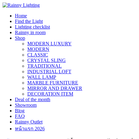
Skip
to
Home
content
Find the Light
Lighting checklist
Rainny in room
Shop
MODERN LUXURY
MODERN
CLASSIC
CRYSTAL SLING
TRADITIONAL
INDUSTRIAL LOFT
WALL LAMP
MARBLE FURNITURE
MIRROR AND DRAWER
DECORATION ITEM
Deal of the month
Showroom
Blog
FAQ
Rainny Outlet
หน้าแรก 2026