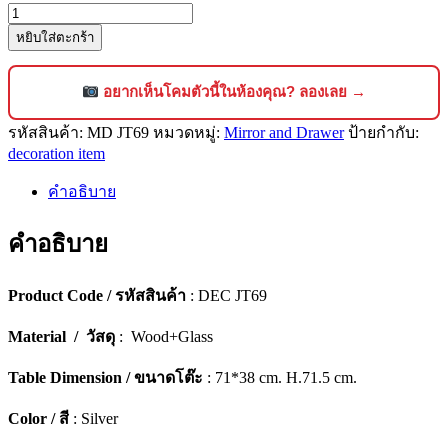
จำนวน
หยิบใส่ตะกร้า
ตู้
ลิ้น
ชัก
อยากเห็นโคมตัวนี้ในห้องคุณ? ลองเลย →
กระจกเงา
รหัสสินค้า:
MD JT69
หมวดหมู่:
Mirror and Drawer
ป้ายกำกับ:
ดี
decoration item
ไซน์
ลัก
คำอธิบาย
ชัว
คำอธิบาย
รี่
[JT69]
ชิ้น
Product Code / รหัสสินค้า
: DEC JT69
Material / วัสดุ
: Wood+Glass
Table Dimension / ขนาดโต๊ะ
: 71*38 cm. H.71.5 cm.
Color / สี
: Silver