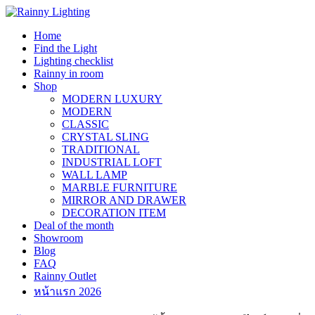
Skip
to
Home
content
Find the Light
Lighting checklist
Rainny in room
Shop
MODERN LUXURY
MODERN
CLASSIC
CRYSTAL SLING
TRADITIONAL
INDUSTRIAL LOFT
WALL LAMP
MARBLE FURNITURE
MIRROR AND DRAWER
DECORATION ITEM
Deal of the month
Showroom
Blog
FAQ
Rainny Outlet
หน้าแรก 2026