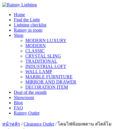
Skip
to
Home
content
Find the Light
Lighting checklist
Rainny in room
Shop
MODERN LUXURY
MODERN
CLASSIC
CRYSTAL SLING
TRADITIONAL
INDUSTRIAL LOFT
WALL LAMP
MARBLE FURNITURE
MIRROR AND DRAWER
DECORATION ITEM
Deal of the month
Showroom
Blog
FAQ
Rainny Outlet
หน้าหลัก
/
Clearance Outlet
/ โคมไฟห้อยเพดาน สไตล์โม