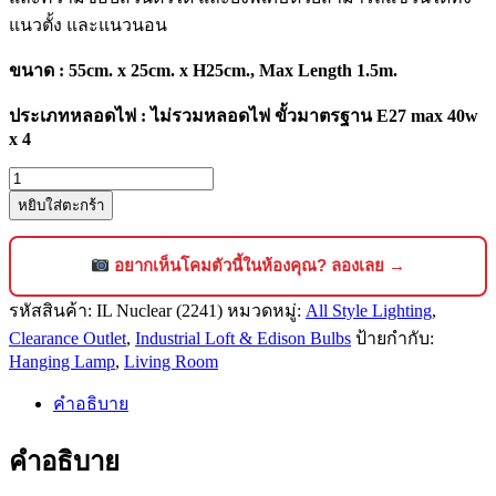
แนวตั้ง และแนวนอน
ขนาด : 55cm. x 25cm. x H25cm., Max Length 1.5m.
ประเภทหลอดไฟ : ไม่รวมหลอดไฟ ขั้วมาตรฐาน E27 max 40w
x 4
จำนวน
หยิบใส่ตะกร้า
โคม
ไฟ
ห้อย
อยากเห็นโคมตัวนี้ในห้องคุณ? ลองเลย →
เพดาน
รหัสสินค้า:
IL Nuclear (2241)
หมวดหมู่:
All Style Lighting
,
สไตล์
Clearance Outlet
,
Industrial Loft & Edison Bulbs
ป้ายกำกับ:
โม
Hanging Lamp
,
Living Room
เดิร์นลอฟท์
[2241]
คำอธิบาย
ชิ้น
คำอธิบาย