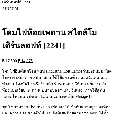
เดิร์นลอฟท์ [2241]
ลดราคา!
โคมไฟห้อยเพดาน สไตล์โม
เดิร์นลอฟท์ [2241]
Original
Current
฿
17,500
฿
14,875
price
price
was:
is:
โคมไฟอินดัสเตรียล ลอฟ (Industrial Loft Lamp) รุ่นยอดนิยม วัสดุ
฿ 17,500.
฿ 14,875.
โลหะทำสีน้ำตาล สนิม นิยม ใช้โต๊ะทานข้าว ห้องนั่งเล่น ห้อง
ทำงาน โถงบันได หรือร้านค้า ร้านอาหาร ให้อารมย์การแต่ง
ห้องแบบเรียบ เท่ ตามแบบฉบับลอฟ และวินเทจ หากใช้คู่กับ
หลอดไฟวินเทจยิ่งเข้ากันได้เป็นอย่างดีเป็น Vintage Loft
ชุด โซ่สามารถ ปรับสั้น ยาว เพื่อแต่งให้เข้ากับความสูงของห้อง
และความชอบส่วนตัวได้ และยิ่งพิเศษด้วยสามารถแขวนได้ทั้ง