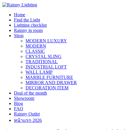
Skip
to
Home
content
Find the Light
Lighting checklist
Rainny in room
Shop
MODERN LUXURY
MODERN
CLASSIC
CRYSTAL SLING
TRADITIONAL
INDUSTRIAL LOFT
WALL LAMP
MARBLE FURNITURE
MIRROR AND DRAWER
DECORATION ITEM
Deal of the month
Showroom
Blog
FAQ
Rainny Outlet
หน้าแรก 2026