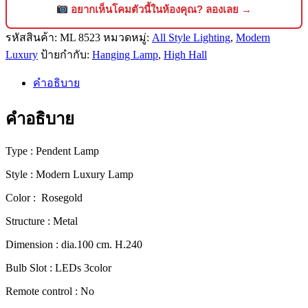
คริสตัล
อยากเห็นโคมตัวนี้ในห้องคุณ? ลองเลย →
แช
รหัสสินค้า:
ML 8523
หมวดหมู่:
All Style Lighting
,
Modern
นเดอ
Luxury
ป้ายกำกับ:
Hanging Lamp
,
High Hall
เลีย
ร์
คำอธิบาย
สไตล์
โม
คำอธิบาย
เดิร์น
ลัก
Type : Pendent Lamp
ชัว
Style : Modern Luxury Lamp
รี่
ดีไซน์
Color : Rosegold
พรีเมียม
Structure : Metal
[8523]
ชิ้น
Dimension : dia.100 cm. H.240
Bulb Slot : LEDs 3color
Remote control : No