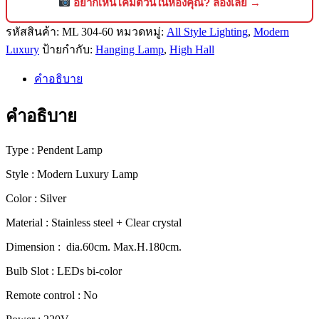
คริสตัล
อยากเห็นโคมตัวนี้ในห้องคุณ? ลองเลย →
แขวน
รหัสสินค้า:
ML 304-60
หมวดหมู่:
All Style Lighting
,
Modern
เพดาน
Luxury
ป้ายกำกับ:
Hanging Lamp
,
High Hall
สไตล์
โม
คำอธิบาย
เดิร์น
ลัก
คำอธิบาย
ชัว
รี่
Type : Pendent Lamp
ดีไซน์
Style : Modern Luxury Lamp
พรีเมียม
[304-
Color : Silver
60]
Material : Stainless steel + Clear crystal
ชิ้น
Dimension : dia.60cm. Max.H.180cm.
Bulb Slot : LEDs bi-color
Remote control : No