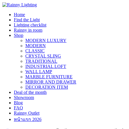
Skip
to
Home
content
Find the Light
Lighting checklist
Rainny in room
Shop
MODERN LUXURY
MODERN
CLASSIC
CRYSTAL SLING
TRADITIONAL
INDUSTRIAL LOFT
WALL LAMP
MARBLE FURNITURE
MIRROR AND DRAWER
DECORATION ITEM
Deal of the month
Showroom
Blog
FAQ
Rainny Outlet
หน้าแรก 2026