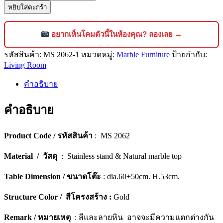
หยิบใส่ตะกร้า
โต๊ะ
กลาง
หิน
อยากเห็นโคมตัวนี้ในห้องคุณ? ลองเลย →
อ่อน
รหัสสินค้า:
MS 2062-1
หมวดหมู่:
Marble Furniture
ป้ายกำกับ:
ดีไซน์
Living Room
หรูหรา
สไตล์
คำอธิบาย
โม
คำอธิบาย
เดิร์น
[2062]
ชิ้น
Product Code / รหัสสินค้า
: MS 2062
Material / วัสดุ
: Stainless stand & Natural marble top
Table Dimension / ขนาดโต๊ะ
: dia.60+50cm. H.53cm.
Structure Color / สีโครงสร้าง :
Gold
Remark / หมายเหตุ
: สีและลายหิน อาจจะมีความแตกต่างกัน