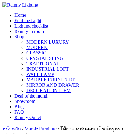
Skip
to
Home
content
Find the Light
Lighting checklist
Rainny in room
Shop
MODERN LUXURY
MODERN
CLASSIC
CRYSTAL SLING
TRADITIONAL
INDUSTRIAL LOFT
WALL LAMP
MARBLE FURNITURE
MIRROR AND DRAWER
DECORATION ITEM
Deal of the month
Showroom
Blog
FAQ
Rainny Outlet
หน้าหลัก
/
Marble Furniture
/ โต๊ะกลางหินอ่อน ดีไซน์หรูหรา