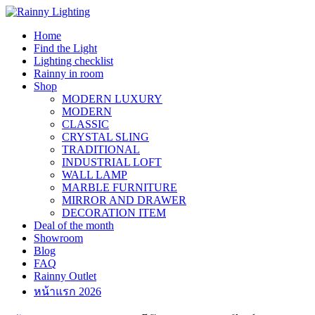
Skip
to
Home
content
Find the Light
Lighting checklist
Rainny in room
Shop
MODERN LUXURY
MODERN
CLASSIC
CRYSTAL SLING
TRADITIONAL
INDUSTRIAL LOFT
WALL LAMP
MARBLE FURNITURE
MIRROR AND DRAWER
DECORATION ITEM
Deal of the month
Showroom
Blog
FAQ
Rainny Outlet
หน้าแรก 2026