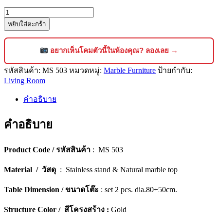
จำนวน
หยิบใส่ตะกร้า
โต๊ะ
กลาง
หิน
อยากเห็นโคมตัวนี้ในห้องคุณ? ลองเลย →
อ่อน
รหัสสินค้า:
MS 503
หมวดหมู่:
Marble Furniture
ป้ายกำกับ:
ดีไซน์
Living Room
หรูหรา
สไตล์
คำอธิบาย
โม
คำอธิบาย
เดิร์น
[503]
ชิ้น
Product Code / รหัสสินค้า
: MS 503
Material / วัสดุ
: Stainless stand & Natural marble top
Table Dimension / ขนาดโต๊ะ
: set 2 pcs. dia.80+50cm.
Structure Color / สีโครงสร้าง :
Gold