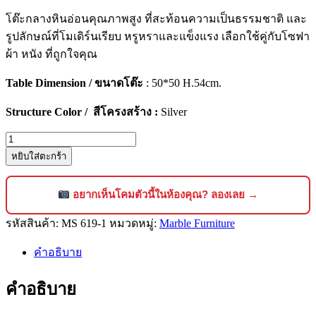
โต๊ะกลางหินอ่อนคุณภาพสูง ที่สะท้อนความเป็นธรรมชาติ และ
รูปลักษณ์ที่โมเดิร์นเรียบ หรูหราและแข็งแรง เลือกใช้คู่กับโซฟา
ผ้า หนัง ที่ถูกใจคุณ
Table Dimension / ขนาดโต๊ะ
: 50*50 H.54cm.
Structure Color / สีโครงสร้าง :
Silver
จำนวน
หยิบใส่ตะกร้า
โต๊ะ
ข้าง
หิน
อยากเห็นโคมตัวนี้ในห้องคุณ? ลองเลย →
อ่อน
รหัสสินค้า:
MS 619-1
หมวดหมู่:
Marble Furniture
ดีไซน์
หรูหรา
คำอธิบาย
สไตล์
โม
คำอธิบาย
เดิร์น
[619]