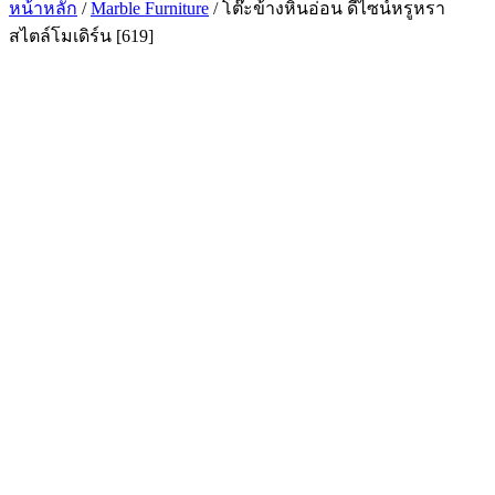
หน้าหลัก
/
Marble Furniture
/ โต๊ะข้างหินอ่อน ดีไซน์หรูหรา
สไตล์โมเดิร์น [619]