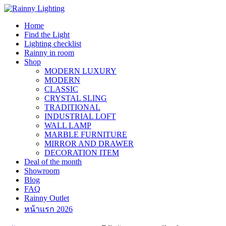
Skip
to
Home
content
Find the Light
Lighting checklist
Rainny in room
Shop
MODERN LUXURY
MODERN
CLASSIC
CRYSTAL SLING
TRADITIONAL
INDUSTRIAL LOFT
WALL LAMP
MARBLE FURNITURE
MIRROR AND DRAWER
DECORATION ITEM
Deal of the month
Showroom
Blog
FAQ
Rainny Outlet
หน้าแรก 2026