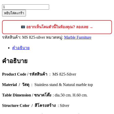
จำนวน
หยิบใส่ตะกร้า
โต๊ะ
ข้าง
หิน
อยากเห็นโคมตัวนี้ในห้องคุณ? ลองเลย →
อ่อน
รหัสสินค้า:
MS 825-silver
หมวดหมู่:
Marble Furniture
ดีไซน์
หรูหรา
คำอธิบาย
สไตล์
โม
คำอธิบาย
เดิร์น
[825-
Product Code / รหัสสินค้า
: MS 825-Silver
Silver]
ชิ้น
Material / วัสดุ
: Stainless stand & Natural marble top
Table Dimension / ขนาดโต๊ะ
: dia.50 cm. H.60 cm.
Structure Color / สีโครงสร้าง
: Silver