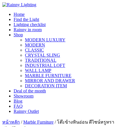
Skip
to
Home
content
Find the Light
Lighting checklist
Rainny in room
Shop
MODERN LUXURY
MODERN
CLASSIC
CRYSTAL SLING
TRADITIONAL
INDUSTRIAL LOFT
WALL LAMP
MARBLE FURNITURE
MIRROR AND DRAWER
DECORATION ITEM
Deal of the month
Showroom
Blog
FAQ
Rainny Outlet
หน้าหลัก
/
Marble Furniture
/ โต๊ะข้างหินอ่อน ดีไซน์หรูหรา