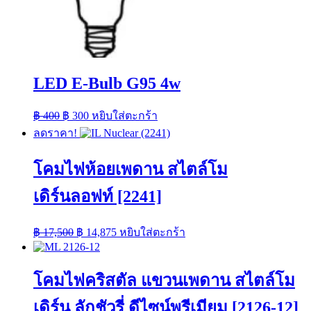
LED E-Bulb G95 4w
Original
Current
฿
400
฿
300
หยิบใส่ตะกร้า
price
price
ลดราคา!
was:
is:
฿ 400.
฿ 300.
โคมไฟห้อยเพดาน สไตล์โม
เดิร์นลอฟท์ [2241]
Original
Current
฿
17,500
฿
14,875
หยิบใส่ตะกร้า
price
price
was:
is:
฿ 17,500.
฿ 14,875.
โคมไฟคริสตัล แขวนเพดาน สไตล์โม
เดิร์น ลักชัวรี่ ดีไซน์พรีเมียม [2126-12]