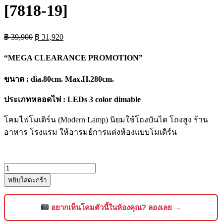
[7818-19]
Original
Current
฿
39,900
฿
31,920
price
price
was:
is:
“MEGA CLEARANCE PROMOTION”
฿ 39,900.
฿ 31,920.
ขนาด : dia.80cm. Max.H.280cm.
ประเภทหลอดไฟ : LEDs 3 color dimable
โคมไฟโมเดิร์น (Modern Lamp) นิยมใช้โถงบันได โถงสูง ร้าน
อาหาร โรงแรม ให้อารมย์การแต่งห้องแบบโมเดิร์น
จำนวน
หยิบใส่ตะกร้า
โคม
ไฟ
แขวน
อยากเห็นโคมตัวนี้ในห้องคุณ? ลองเลย →
เพดาน