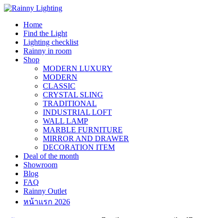
Skip
to
Home
content
Find the Light
Lighting checklist
Rainny in room
Shop
MODERN LUXURY
MODERN
CLASSIC
CRYSTAL SLING
TRADITIONAL
INDUSTRIAL LOFT
WALL LAMP
MARBLE FURNITURE
MIRROR AND DRAWER
DECORATION ITEM
Deal of the month
Showroom
Blog
FAQ
Rainny Outlet
หน้าแรก 2026