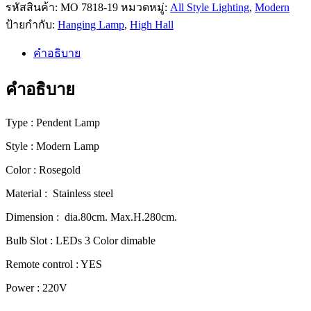
รหัสสินค้า:
MO 7818-19
หมวดหมู่:
All Style Lighting
,
Modern
สไตล์
ป้ายกำกับ:
Hanging Lamp
,
High Hall
โม
เดิร์น
คำอธิบาย
ลัก
ชัว
คำอธิบาย
รี่
ดีไซน์
Type : Pendent Lamp
พรีเมียม
Style : Modern Lamp
[7818-
19]
Color : Rosegold
ชิ้น
Material : Stainless steel
Dimension : dia.80cm. Max.H.280cm.
Bulb Slot : LEDs 3 Color dimable
Remote control : YES
Power : 220V