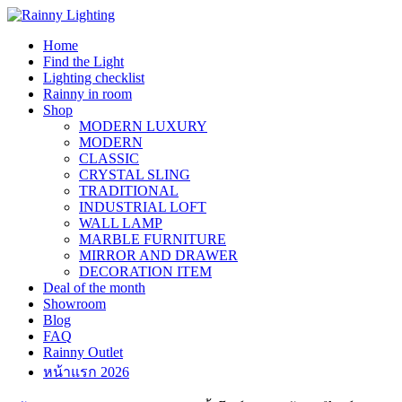
Skip
to
Home
content
Find the Light
Lighting checklist
Rainny in room
Shop
MODERN LUXURY
MODERN
CLASSIC
CRYSTAL SLING
TRADITIONAL
INDUSTRIAL LOFT
WALL LAMP
MARBLE FURNITURE
MIRROR AND DRAWER
DECORATION ITEM
Deal of the month
Showroom
Blog
FAQ
Rainny Outlet
หน้าแรก 2026