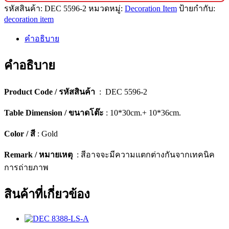
รหัสสินค้า:
DEC 5596-2
หมวดหมู่:
Decoration Item
ป้ายกำกับ:
ตกแต่ง
decoration item
บ้าน
ดีไซน์
คำอธิบาย
พรีเมียม
(เซ็ต
คำอธิบาย
2
ชิ้น)
Product Code / รหัสสินค้า
: DEC 5596-2
[5596-
2]
Table Dimension / ขนาดโต๊ะ
: 10*30cm.+ 10*36cm.
ชิ้น
Color / สี
: Gold
Remark / หมายเหตุ
: สีอาจจะมีความแตกต่างกันจากเทคนิค
การถ่ายภาพ
สินค้าที่เกี่ยวข้อง