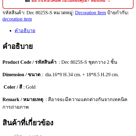
อยากเห็นโคมตัวนี้ในห้องคุณ? ลองเลย →
โชว์
รหัสสินค้า:
Dec 8025S-S
หมวดหมู่:
Decoration Item
ป้ายกำกับ:
ตกแต่ง
decoration item
บ้าน
ดีไซน์
คำอธิบาย
พรีเมียม
(เซ็ต
คำอธิบาย
2
ชิ้น)
Product Code / รหัสสินค้า
: Dec 8025S-S ชุดกวาง 2 ชิ้น
[8025S-
S]
Dimension / ขนาด
: dia.16*9 H.34 cm. + 18*8.5 H.29 cm.
ชิ้น
Color / สี
: Gold
Remark / หมายเหตุ
: สีอาจจะมีความแตกต่างกันจากเทคนิค
การถ่ายภาพ
สินค้าที่เกี่ยวข้อง