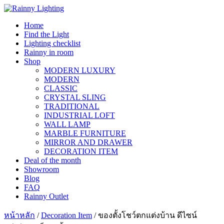
Skip
to
Home
content
Find the Light
Lighting checklist
Rainny in room
Shop
MODERN LUXURY
MODERN
CLASSIC
CRYSTAL SLING
TRADITIONAL
INDUSTRIAL LOFT
WALL LAMP
MARBLE FURNITURE
MIRROR AND DRAWER
DECORATION ITEM
Deal of the month
Showroom
Blog
FAQ
Rainny Outlet
หน้าหลัก
/
Decoration Item
/ ของตั้งโชว์ตกแต่งบ้าน ดีไซน์