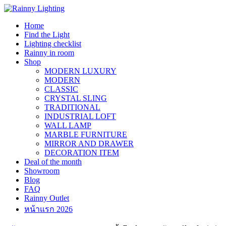
Skip
to
Home
content
Find the Light
Lighting checklist
Rainny in room
Shop
MODERN LUXURY
MODERN
CLASSIC
CRYSTAL SLING
TRADITIONAL
INDUSTRIAL LOFT
WALL LAMP
MARBLE FURNITURE
MIRROR AND DRAWER
DECORATION ITEM
Deal of the month
Showroom
Blog
FAQ
Rainny Outlet
หน้าแรก 2026