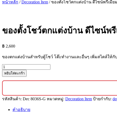
หน้าหลัก
/
Decoration Item
/ ของตั้งโชว์ตกแต่งบ้าน ดีไซน์พรีเมียม 
ของตั้งโชว์ตกแต่งบ้าน ดีไซน์พรีเ
฿
2,600
ของตกแต่งบ้านสำหรับตู้โชว์ โต๊ะทำงานและอื่นๆ เพิ่มสไตล์ให้ก
จำนวน
หยิบใส่ตะกร้า
ของ
ตั้ง
โชว์
ตกแต่ง
รหัสสินค้า:
Dec 8036S-G
หมวดหมู่:
Decoration Item
ป้ายกำกับ:
de
บ้าน
ดีไซน์
คำอธิบาย
พรีเมียม