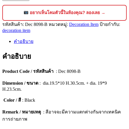
ของ
ตั้ง
อยากเห็นโคมตัวนี้ในห้องคุณ? ลองเลย →
โชว์
รหัสสินค้า:
Dec 8098-B
หมวดหมู่:
Decoration Item
ป้ายกำกับ:
ตกแต่ง
decoration item
บ้าน
ดีไซน์
คำอธิบาย
พรีเมียม
(เซ็ต
คำอธิบาย
2
ชิ้น)
Product Code / รหัสสินค้า
: Dec 8098-B
[8098-
B]
Dimension / ขนาด
: dia.19.5*10 H.30.5cm. + dia. 19*9
ชิ้น
H.23.5cm.
Color / สี
: Black
Remark / หมายเหตุ
: สีอาจจะมีความแตกต่างกันจากเทคนิค
การถ่ายภาพ