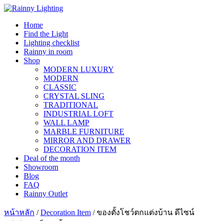
Skip
to
Home
content
Find the Light
Lighting checklist
Rainny in room
Shop
MODERN LUXURY
MODERN
CLASSIC
CRYSTAL SLING
TRADITIONAL
INDUSTRIAL LOFT
WALL LAMP
MARBLE FURNITURE
MIRROR AND DRAWER
DECORATION ITEM
Deal of the month
Showroom
Blog
FAQ
Rainny Outlet
หน้าหลัก
/
Decoration Item
/ ของตั้งโชว์ตกแต่งบ้าน ดีไซน์