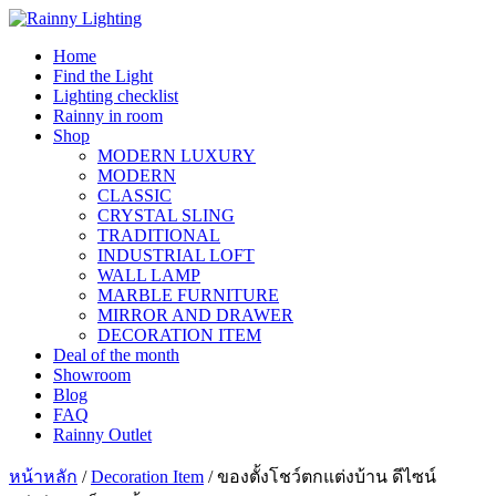
Skip
to
Home
content
Find the Light
Lighting checklist
Rainny in room
Shop
MODERN LUXURY
MODERN
CLASSIC
CRYSTAL SLING
TRADITIONAL
INDUSTRIAL LOFT
WALL LAMP
MARBLE FURNITURE
MIRROR AND DRAWER
DECORATION ITEM
Deal of the month
Showroom
Blog
FAQ
Rainny Outlet
หน้าหลัก
/
Decoration Item
/ ของตั้งโชว์ตกแต่งบ้าน ดีไซน์