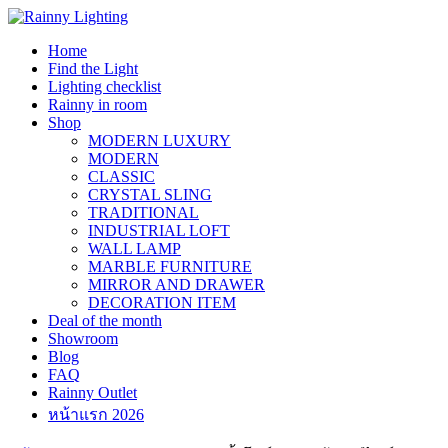
Skip
to
Home
content
Find the Light
Lighting checklist
Rainny in room
Shop
MODERN LUXURY
MODERN
CLASSIC
CRYSTAL SLING
TRADITIONAL
INDUSTRIAL LOFT
WALL LAMP
MARBLE FURNITURE
MIRROR AND DRAWER
DECORATION ITEM
Deal of the month
Showroom
Blog
FAQ
Rainny Outlet
หน้าแรก 2026