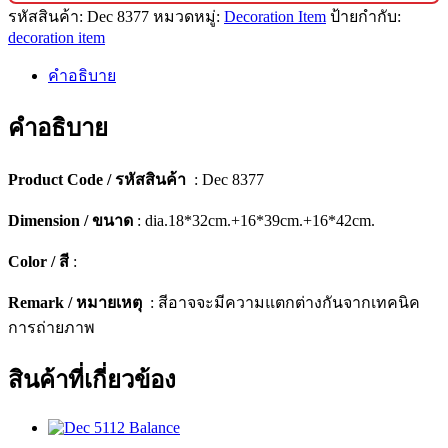
รหัสสินค้า:
Dec 8377
หมวดหมู่:
Decoration Item
ป้ายกำกับ:
ตกแต่ง
decoration item
บ้าน
ดีไซน์
คำอธิบาย
พรีเมียม
(เซ็ต
คำอธิบาย
3
ชิ้น)
Product Code / รหัสสินค้า
: Dec 8377
[8377]
ชิ้น
Dimension / ขนาด
: dia.18*32cm.+16*39cm.+16*42cm.
Color / สี
:
Remark / หมายเหตุ
: สีอาจจะมีความแตกต่างกันจากเทคนิค
การถ่ายภาพ
สินค้าที่เกี่ยวข้อง