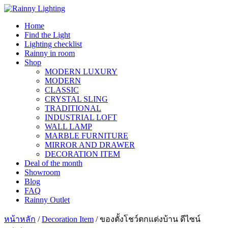
Skip
to
Home
content
Find the Light
Lighting checklist
Rainny in room
Shop
MODERN LUXURY
MODERN
CLASSIC
CRYSTAL SLING
TRADITIONAL
INDUSTRIAL LOFT
WALL LAMP
MARBLE FURNITURE
MIRROR AND DRAWER
DECORATION ITEM
Deal of the month
Showroom
Blog
FAQ
Rainny Outlet
หน้าหลัก
/
Decoration Item
/ ของตั้งโชว์ตกแต่งบ้าน ดีไซน์