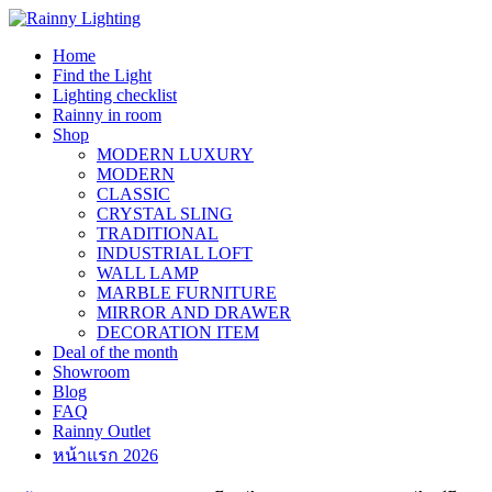
Skip
to
Home
content
Find the Light
Lighting checklist
Rainny in room
Shop
MODERN LUXURY
MODERN
CLASSIC
CRYSTAL SLING
TRADITIONAL
INDUSTRIAL LOFT
WALL LAMP
MARBLE FURNITURE
MIRROR AND DRAWER
DECORATION ITEM
Deal of the month
Showroom
Blog
FAQ
Rainny Outlet
หน้าแรก 2026