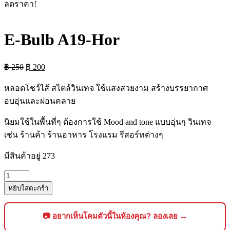
ลดราคา!
E-Bulb A19-Hor
Original
Current
฿
250
฿
200
price
price
was:
is:
หลอดโชว์ไส้ สไตล์วินเทจ ใช้แสงสวยงาม สร้างบรรยากาศ
฿ 250.
฿ 200.
อบอุ่นและผ่อนคลาย
นิยมใช้ในพื้นที่ๆ ต้องการใช้ Mood and tone แบบอุ่นๆ วินเทจ
เช่น ร้านค้า ร้านอาหาร โรงแรม รีสอร์ทต่างๆ
มีสินค้าอยู่ 273
จำนวน
E-
หยิบใส่ตะกร้า
Bulb
A19-
Hor
📷 อยากเห็นโคมตัวนี้ในห้องคุณ? ลองเลย →
ชิ้น