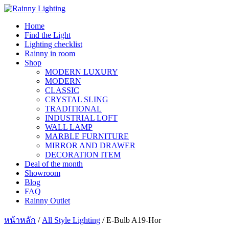
Skip
to
Home
content
Find the Light
Lighting checklist
Rainny in room
Shop
MODERN LUXURY
MODERN
CLASSIC
CRYSTAL SLING
TRADITIONAL
INDUSTRIAL LOFT
WALL LAMP
MARBLE FURNITURE
MIRROR AND DRAWER
DECORATION ITEM
Deal of the month
Showroom
Blog
FAQ
Rainny Outlet
หน้าหลัก
/
All Style Lighting
/ E-Bulb A19-Hor