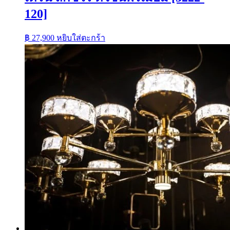
120]
฿
27,900
หยิบใส่ตะกร้า