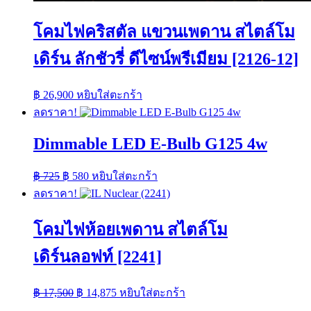
โคมไฟคริสตัล แขวนเพดาน สไตล์โม
เดิร์น ลักชัวรี่ ดีไซน์พรีเมียม [2126-12]
฿
26,900
หยิบใส่ตะกร้า
ลดราคา!
Dimmable LED E-Bulb G125 4w
Original
Current
฿
725
฿
580
หยิบใส่ตะกร้า
price
price
ลดราคา!
was:
is:
฿ 725.
฿ 580.
โคมไฟห้อยเพดาน สไตล์โม
เดิร์นลอฟท์ [2241]
Original
Current
฿
17,500
฿
14,875
หยิบใส่ตะกร้า
price
price