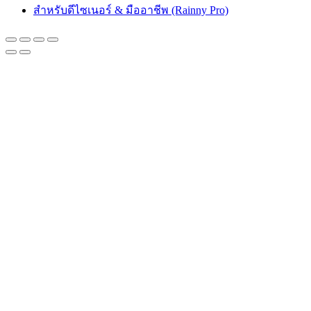
was:
is:
สำหรับดีไซเนอร์ & มืออาชีพ (Rainny Pro)
฿ 17,500.
฿ 14,875.