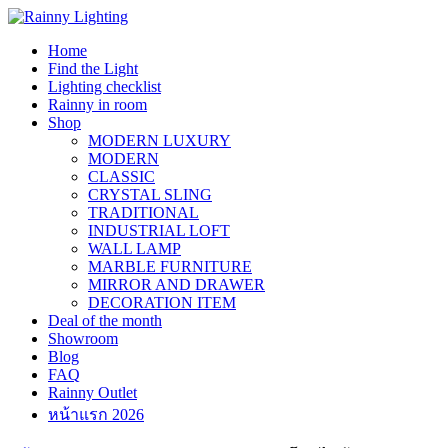
Skip
to
Home
content
Find the Light
Lighting checklist
Rainny in room
Shop
MODERN LUXURY
MODERN
CLASSIC
CRYSTAL SLING
TRADITIONAL
INDUSTRIAL LOFT
WALL LAMP
MARBLE FURNITURE
MIRROR AND DRAWER
DECORATION ITEM
Deal of the month
Showroom
Blog
FAQ
Rainny Outlet
หน้าแรก 2026