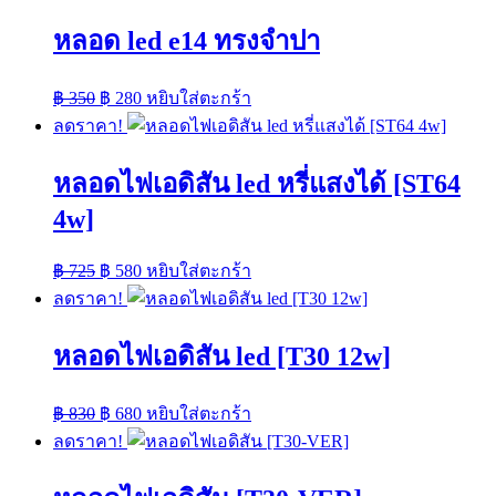
หลอด led e14 ทรงจำปา
Original
Current
฿
350
฿
280
หยิบใส่ตะกร้า
price
price
ลดราคา!
was:
is:
฿ 350.
฿ 280.
หลอดไฟเอดิสัน led หรี่แสงได้ [ST64
4w]
Original
Current
฿
725
฿
580
หยิบใส่ตะกร้า
price
price
ลดราคา!
was:
is:
฿ 725.
฿ 580.
หลอดไฟเอดิสัน led [T30 12w]
Original
Current
฿
830
฿
680
หยิบใส่ตะกร้า
price
price
ลดราคา!
was:
is:
฿ 830.
฿ 680.