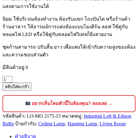
แสงตามการใช้งานได้
นิยม ใช้บริเวณห้องทำงาน ห้องรับแขก โถงบันได หรือร้านค้า
ร้านอาหาร ให้อารมย์การแต่งห้องแบบโมเดิร์น ลอฟ ใช้คู่กับ
หลอดไฟ LED หรือใช้คู่กับหลอดไฟวิเทจก็ยิ่งสวยงาม
ชุดก้านสามารถ ปรับสั้น ยาว เพื่อแต่งให้เข้ากับความสูงของห้อง
และความชอบส่วนตัว
มีสินค้าอยู่ 8
จำนวน
หยิบใส่ตะกร้า
โคม
ไฟ
ห้อย
อยากเห็นโคมตัวนี้ในห้องคุณ? ลองเลย →
เพดาน
รหัสสินค้า:
LO-MO 2175-15
หมวดหมู่:
Industrial Loft & Edison
สไตล์
Bulbs
ป้ายกำกับ:
Ceiling Lamp
,
Hanging Lamp
,
Living Room
โม
เดิร์นลอฟท์
คำอธิบาย