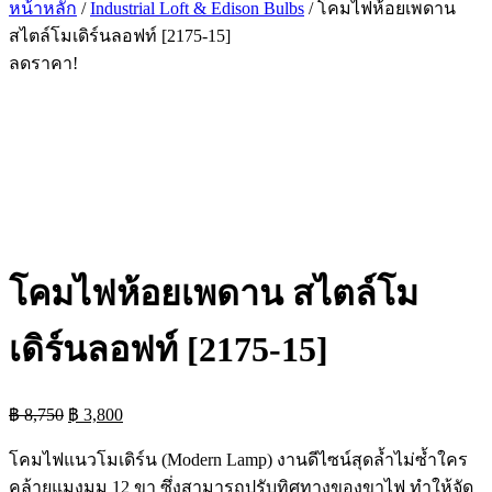
หน้าหลัก
/
Industrial Loft & Edison Bulbs
/ โคมไฟห้อยเพดาน
สไตล์โมเดิร์นลอฟท์ [2175-15]
ลดราคา!
โคมไฟห้อยเพดาน สไตล์โม
เดิร์นลอฟท์ [2175-15]
Original
Current
฿
8,750
฿
3,800
price
price
was:
is:
โคมไฟแนวโมเดิร์น (Modern Lamp) งานดีไซน์สุดล้ำไม่ซ้ำใคร
฿ 8,750.
฿ 3,800.
คล้ายแมงมุม 12 ขา ซึ่งสามารถปรับทิศทางของขาไฟ ทำให้จัด