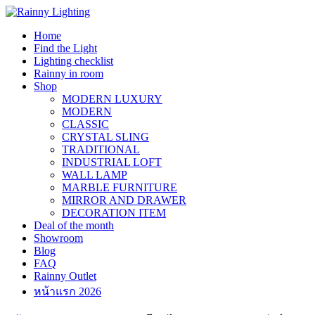
Skip
to
Home
content
Find the Light
Lighting checklist
Rainny in room
Shop
MODERN LUXURY
MODERN
CLASSIC
CRYSTAL SLING
TRADITIONAL
INDUSTRIAL LOFT
WALL LAMP
MARBLE FURNITURE
MIRROR AND DRAWER
DECORATION ITEM
Deal of the month
Showroom
Blog
FAQ
Rainny Outlet
หน้าแรก 2026