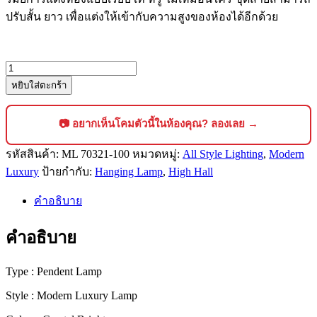
ปรับสั้น ยาว เพื่อแต่งให้เข้ากับความสูงของห้องได้อีกด้วย
จำนวน
หยิบใส่ตะกร้า
โคม
ไฟ
คริสตัล
📷 อยากเห็นโคมตัวนี้ในห้องคุณ? ลองเลย →
แช
รหัสสินค้า:
ML 70321-100
หมวดหมู่:
All Style Lighting
,
Modern
นเดอ
Luxury
ป้ายกำกับ:
Hanging Lamp
,
High Hall
เลีย
ร์
คำอธิบาย
สไตล์
โม
คำอธิบาย
เดิร์น
ลัก
Type : Pendent Lamp
ชัว
Style : Modern Luxury Lamp
รี่
ดีไซน์