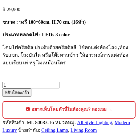
฿
29,900
ขนาด : วงรี 100*60cm. H.70 cm. (16หัว)
ประเภทหลอดไฟ : LEDs 3 color
โคมไฟคริสตัล ประดับด้วยคริสตัลสี ใช้ตกแต่งห้องโถง ,ห้อง
รับแขก, โถงบันได หรือโต๊ะทานข้าว ให้อารมณ์การแต่งห้อง
แบบเรียบ เท่ หรู ไม่เหมือนใคร
จำนวน
หยิบใส่ตะกร้า
โคม
ไฟ
คริสตัล
📷 อยากเห็นโคมตัวนี้ในห้องคุณ? ลองเลย →
แขวน
รหัสสินค้า:
ML 80083-16
หมวดหมู่:
All Style Lighting
,
Modern
เพดาน
Luxury
ป้ายกำกับ:
Ceiling Lamp
,
Living Room
สไตล์