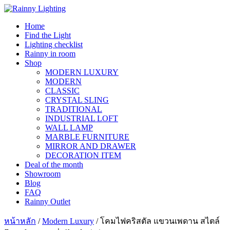
Skip
to
Home
content
Find the Light
Lighting checklist
Rainny in room
Shop
MODERN LUXURY
MODERN
CLASSIC
CRYSTAL SLING
TRADITIONAL
INDUSTRIAL LOFT
WALL LAMP
MARBLE FURNITURE
MIRROR AND DRAWER
DECORATION ITEM
Deal of the month
Showroom
Blog
FAQ
Rainny Outlet
หน้าหลัก
/
Modern Luxury
/ โคมไฟคริสตัล แขวนเพดาน สไตล์