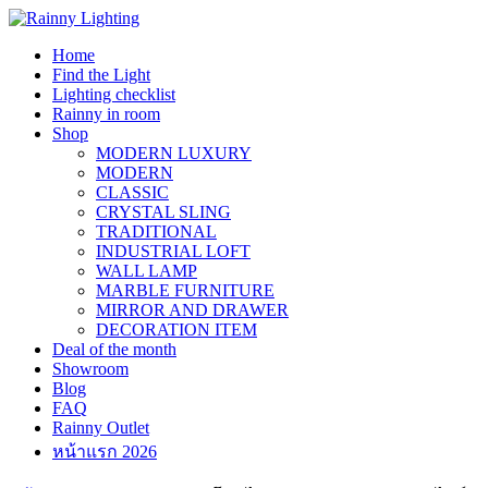
Skip
to
Home
content
Find the Light
Lighting checklist
Rainny in room
Shop
MODERN LUXURY
MODERN
CLASSIC
CRYSTAL SLING
TRADITIONAL
INDUSTRIAL LOFT
WALL LAMP
MARBLE FURNITURE
MIRROR AND DRAWER
DECORATION ITEM
Deal of the month
Showroom
Blog
FAQ
Rainny Outlet
หน้าแรก 2026