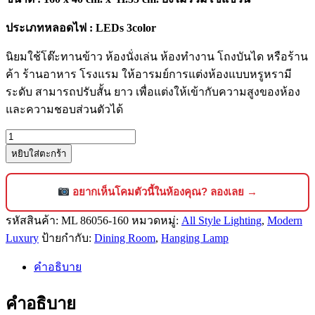
ประเภทหลอดไฟ : LEDs 3color
นิยมใช้โต๊ะทานข้าว ห้องนั่งเล่น ห้องทำงาน โถงบันได หรือร้าน
ค้า ร้านอาหาร โรงแรม ให้อารมย์การแต่งห้องแบบหรูหรามี
ระดับ สามารถปรับสั้น ยาว เพื่อแต่งให้เข้ากับความสูงของห้อง
และความชอบส่วนตัวได้
จำนวน
หยิบใส่ตะกร้า
โคม
ไฟ
คริสตัล
อยากเห็นโคมตัวนี้ในห้องคุณ? ลองเลย →
แขวน
รหัสสินค้า:
ML 86056-160
หมวดหมู่:
All Style Lighting
,
Modern
เพดาน
Luxury
ป้ายกำกับ:
Dining Room
,
Hanging Lamp
สไตล์
โม
คำอธิบาย
เดิร์น
ลัก
คำอธิบาย
ชัว