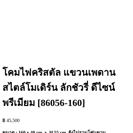
โคมไฟคริสตัล แขวนเพดาน
สไตล์โมเดิร์น ลักชัวรี่ ดีไซน์
พรีเมียม [86056-160]
฿
45,500
ขนาด : 160 x 40 cm. x H.55 cm. ยังไม่รวมโซ่แขวน