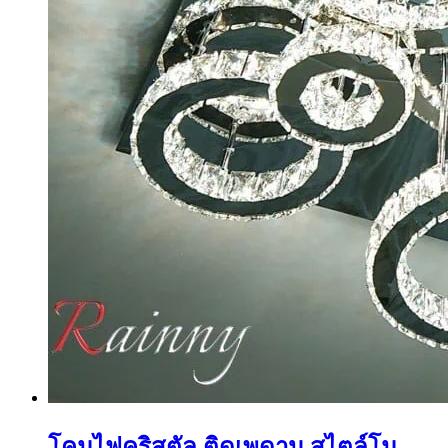
โคมไฟคริสตัล ติดเพดาน สไตล์โม