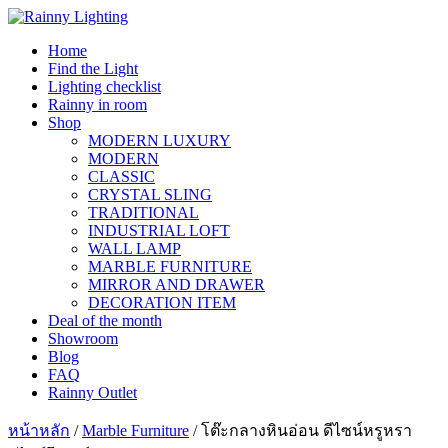
Skip
to
Home
content
Find the Light
Lighting checklist
Rainny in room
Shop
MODERN LUXURY
MODERN
CLASSIC
CRYSTAL SLING
TRADITIONAL
INDUSTRIAL LOFT
WALL LAMP
MARBLE FURNITURE
MIRROR AND DRAWER
DECORATION ITEM
Deal of the month
Showroom
Blog
FAQ
Rainny Outlet
หน้าหลัก
/
Marble Furniture
/ โต๊ะกลางหินอ่อน ดีไซน์หรูหรา