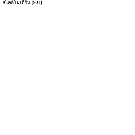
สไตล์โมเดิร์น [901]