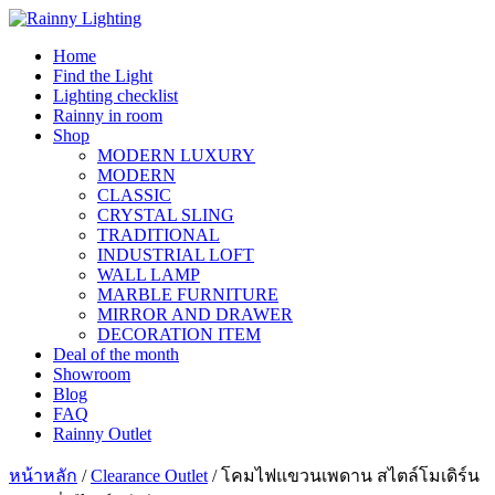
Skip
to
Home
content
Find the Light
Lighting checklist
Rainny in room
Shop
MODERN LUXURY
MODERN
CLASSIC
CRYSTAL SLING
TRADITIONAL
INDUSTRIAL LOFT
WALL LAMP
MARBLE FURNITURE
MIRROR AND DRAWER
DECORATION ITEM
Deal of the month
Showroom
Blog
FAQ
Rainny Outlet
หน้าหลัก
/
Clearance Outlet
/ โคมไฟแขวนเพดาน สไตล์โมเดิร์น