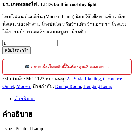
ประเภทหลอดไฟ
: LEDs built-in cool day light
โคมไฟแนวโมเดิร์น (Modern Lamp) นิยมใช้โต๊ะทานข้าว ห้อง
นั่งเล่น ห้องทำงาน โถงบันได หรือร้านค้า ร้านอาหาร โรงแรม
ให้อารมย์การแต่งห้องแบบหรูหรามีระดับ
จำนวน
หยิบใส่ตะกร้า
โคม
ไฟ
แขวน
อยากเห็นโคมตัวนี้ในห้องคุณ? ลองเลย →
เพดาน
รหัสสินค้า:
MO 1127
หมวดหมู่:
All Style Lighting
,
Clearance
สไตล์
Outlet
,
Modern
ป้ายกำกับ:
Dining Room
,
Hanging Lamp
โม
เดิร์น
คำอธิบาย
ลัก
ชัว
คำอธิบาย
รี่
ดีไซน์
Type : Pendent Lamp
พรีเมียม