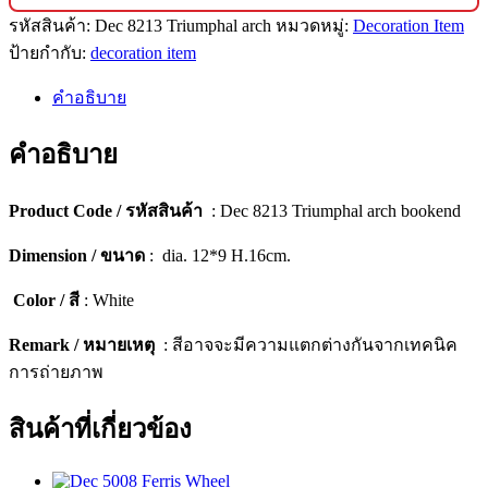
โชว์
รหัสสินค้า:
Dec 8213 Triumphal arch
หมวดหมู่:
Decoration Item
ตกแต่ง
ป้ายกำกับ:
decoration item
บ้าน
ดีไซน์
คำอธิบาย
พรีเมียม
(เซ็ต
คำอธิบาย
2
ชิ้น)
[8213]
Product Code / รหัสสินค้า
: Dec 8213 Triumphal arch bookend
ชิ้น
Dimension / ขนาด
: dia. 12*9 H.16cm.
Color / สี
: White
Remark / หมายเหตุ
: สีอาจจะมีความแตกต่างกันจากเทคนิค
การถ่ายภาพ
สินค้าที่เกี่ยวข้อง