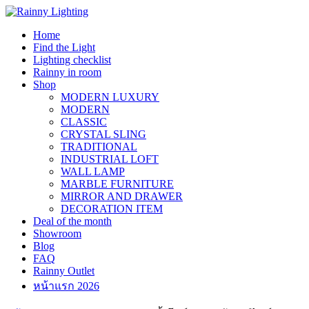
Skip
to
Home
content
Find the Light
Lighting checklist
Rainny in room
Shop
MODERN LUXURY
MODERN
CLASSIC
CRYSTAL SLING
TRADITIONAL
INDUSTRIAL LOFT
WALL LAMP
MARBLE FURNITURE
MIRROR AND DRAWER
DECORATION ITEM
Deal of the month
Showroom
Blog
FAQ
Rainny Outlet
หน้าแรก 2026