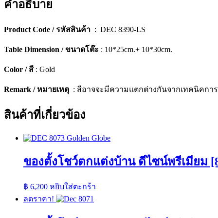
คำอธิบาย
(เซ็ต
2
Product Code / รหัสสินค้า
: DEC 8390-LS
ชิ้น)
[8390-
LS]
Table Dimension / ขนาดโต๊ะ
: 10*25cm.+ 10*30cm.
ชิ้น
Color / สี
: Gold
Remark / หมายเหตุ
: สีอาจจะมีความแตกต่างกันจากเทคนิคกา
สินค้าที่เกี่ยวข้อง
ของตั้งโชว์ตกแต่งบ้าน ดีไซน์พรีเมียม [
฿
6,200
หยิบใส่ตะกร้า
ลดราคา!