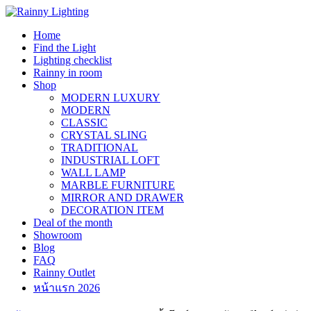
Skip
to
Home
content
Find the Light
Lighting checklist
Rainny in room
Shop
MODERN LUXURY
MODERN
CLASSIC
CRYSTAL SLING
TRADITIONAL
INDUSTRIAL LOFT
WALL LAMP
MARBLE FURNITURE
MIRROR AND DRAWER
DECORATION ITEM
Deal of the month
Showroom
Blog
FAQ
Rainny Outlet
หน้าแรก 2026