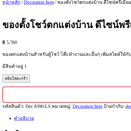
หน้าหลัก
/
Decoration Item
/ ของตั้งโชว์ตกแต่งบ้าน ดีไซน์พรีเมียม 
ของตั้งโชว์ตกแต่งบ้าน ดีไซน์พรีเ
฿
5,760
ของตกแต่งบ้านสำหรับตู้โชว์ โต๊ะทำงานและอื่นๆ เพิ่มสไตล์ให้ก
มีสินค้าอยู่ 1
จำนวน
หยิบใส่ตะกร้า
ของ
ตั้ง
โชว์
รหัสสินค้า:
Dec 8390-LS
หมวดหมู่:
Decoration Item
ป้ายกำกับ:
de
ตกแต่ง
บ้าน
คำอธิบาย
ดีไซน์
พรีเมียม