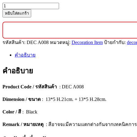
จำนวน
หยิบใส่ตะกร้า
ของ
ตั้ง
โชว์
ตกแต่ง
รหัสสินค้า:
DEC A008
หมวดหมู่:
Decoration Item
ป้ายกำกับ:
decor
บ้าน
ดีไซน์
คำอธิบาย
พรีเมียม
(เซ็ต
คำอธิบาย
2
ชิ้น)
Product Code / รหัสสินค้า
: DEC A008
[A008]
ชิ้น
Dimension / ขนาด
: 13*5 H.21cm. + 13*5 H.28cm.
Color / สี
: Black
Remark / หมายเหตุ
: สีอาจจะมีความแตกต่างกันจากเทคนิคกา