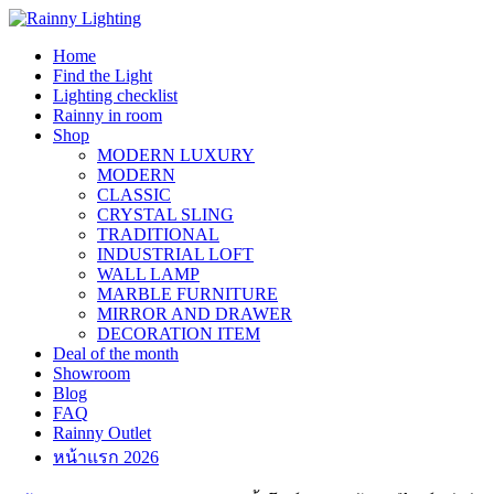
Skip
to
Home
content
Find the Light
Lighting checklist
Rainny in room
Shop
MODERN LUXURY
MODERN
CLASSIC
CRYSTAL SLING
TRADITIONAL
INDUSTRIAL LOFT
WALL LAMP
MARBLE FURNITURE
MIRROR AND DRAWER
DECORATION ITEM
Deal of the month
Showroom
Blog
FAQ
Rainny Outlet
หน้าแรก 2026