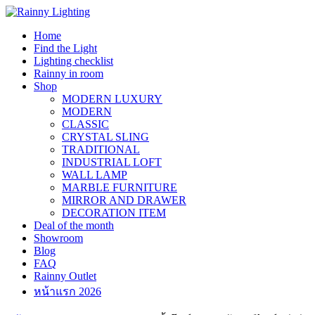
Skip
to
Home
content
Find the Light
Lighting checklist
Rainny in room
Shop
MODERN LUXURY
MODERN
CLASSIC
CRYSTAL SLING
TRADITIONAL
INDUSTRIAL LOFT
WALL LAMP
MARBLE FURNITURE
MIRROR AND DRAWER
DECORATION ITEM
Deal of the month
Showroom
Blog
FAQ
Rainny Outlet
หน้าแรก 2026