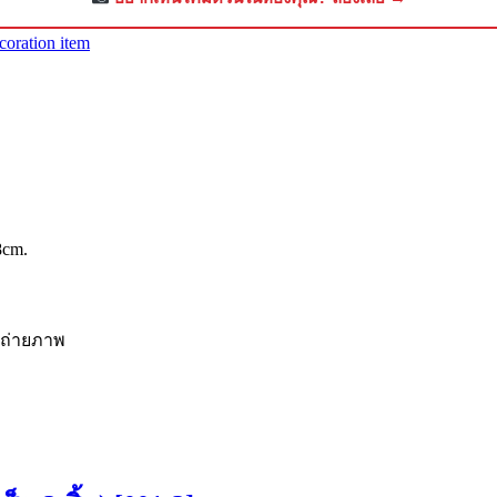
coration item
8cm.
รถ่ายภาพ