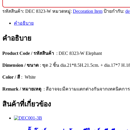
ตกแต่ง
รหัสสินค้า:
DEC 8323-W
หมวดหมู่:
Decoration Item
ป้ายกำกับ:
de
บ้าน
ดีไซน์
คำอธิบาย
พรีเมียม
(เซ็ต
คำอธิบาย
2
ชิ้น)
Product Code / รหัสสินค้า
: DEC 8323-W Elephant
[8323-
W]
Dimension / ขนาด
: ชุด 2 ชิ้น dia.21*8.5H.21.5cm. + dia.17*7 H.1
ชิ้น
Color / สี
: White
Remark / หมายเหตุ
: สีอาจจะมีความแตกต่างกันจากเทคนิคกา
สินค้าที่เกี่ยวข้อง