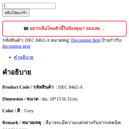
จำนวน
หยิบใส่ตะกร้า
ของ
ตั้ง
โชว์
อยากเห็นโคมตัวนี้ในห้องคุณ? ลองเลย →
ตกแต่ง
รหัสสินค้า:
DEC 8462-A
หมวดหมู่:
Decoration Item
ป้ายกำกับ:
บ้าน
decoration item
ดีไซน์
พรีเมียม
คำอธิบาย
[8462-
A]
คำอธิบาย
ชิ้น
Product Code / รหัสสินค้า
: DEC 8462-A
Dimension / ขนาด
: dia. 18*15 H.31cm.
Color / สี
: Grey
Remark / หมายเหตุ
: สีอาจจะมีความแตกต่างกันจากเทคนิค