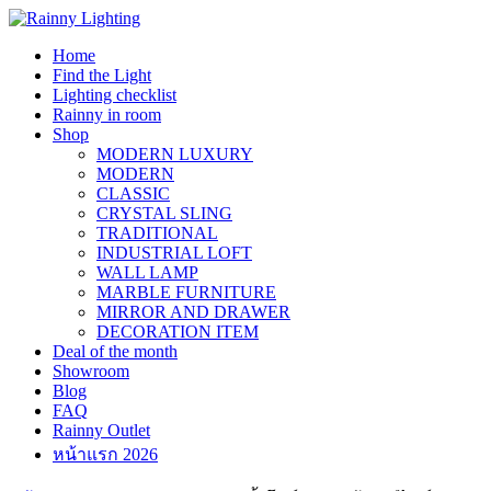
Skip
to
Home
content
Find the Light
Lighting checklist
Rainny in room
Shop
MODERN LUXURY
MODERN
CLASSIC
CRYSTAL SLING
TRADITIONAL
INDUSTRIAL LOFT
WALL LAMP
MARBLE FURNITURE
MIRROR AND DRAWER
DECORATION ITEM
Deal of the month
Showroom
Blog
FAQ
Rainny Outlet
หน้าแรก 2026